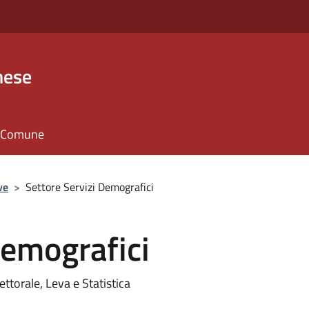
nese
il Comune
ve
>
Settore Servizi Demografici
Demografici
ettorale, Leva e Statistica