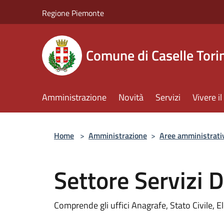
Salta al contenuto principale
Regione Piemonte
Comune di Caselle Tori
Amministrazione
Novità
Servizi
Vivere 
Home
>
Amministrazione
>
Aree amministrati
Settore Servizi 
Comprende gli uffici Anagrafe, Stato Civile, El