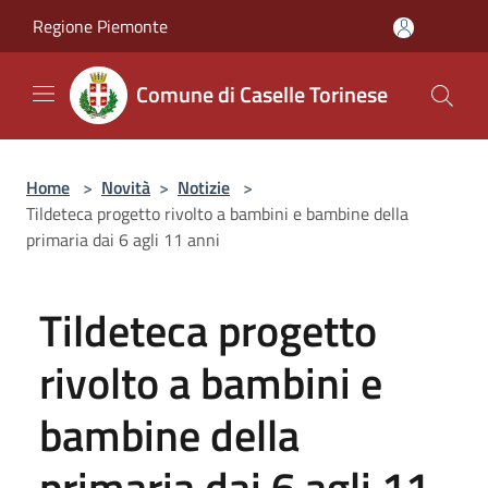
Salta al contenuto principale
Regione Piemonte
Comune di Caselle Torinese
Home
>
Novità
>
Notizie
>
Tildeteca progetto rivolto a bambini e bambine della
primaria dai 6 agli 11 anni
Tildeteca progetto
rivolto a bambini e
bambine della
primaria dai 6 agli 11